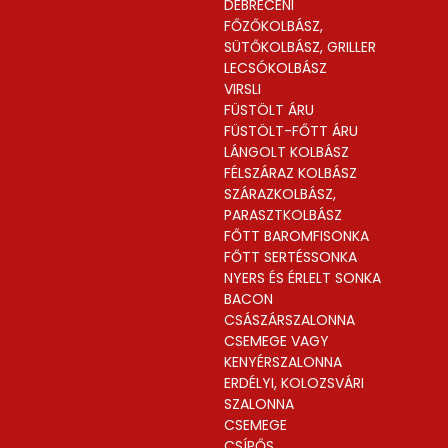
DEBRECENI
FŐZŐKOLBÁSZ,
SÜTŐKOLBÁSZ, GRILLER
LECSÓKOLBÁSZ
VIRSLI
FÜSTÖLT ÁRU
FÜSTÖLT-FŐTT ÁRU
LÁNGOLT KOLBÁSZ
FÉLSZÁRAZ KOLBÁSZ
SZÁRAZKOLBÁSZ,
PARASZTKOLBÁSZ
FŐTT BAROMFISONKA
FŐTT SERTÉSSONKA
NYERS ÉS ÉRLELT SONKA
BACON
CSÁSZÁRSZALONNA
CSEMEGE VAGY
KENYÉRSZALONNA
ERDÉLYI, KOLOZSVÁRI
SZALONNA
CSEMEGE
CSÍPŐS