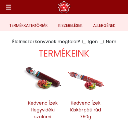
TERMÉK
KATEGÓRIÁK
KISZERELÉSEK
ALLERGÉNEK
Élelmiszerkönyvnek megfelel?
Igen
Nem
TERMÉKEINK
Kedvenc Ízek
Kedvenc Ízek
Hegyvidéki
Kiskárpáti rúd
szalámi
750g