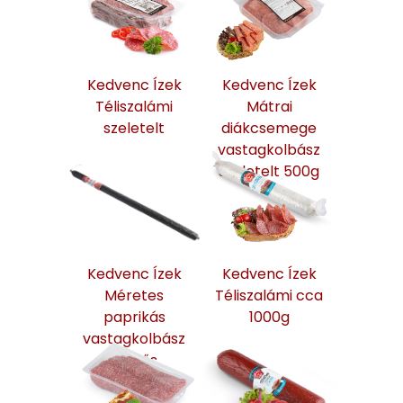
Kedvenc Ízek
Kedvenc Ízek
Téliszalámi
Mátrai
szeletelt
diákcsemege
vastagkolbász
szeletelt 500g
Kedvenc Ízek
Kedvenc Ízek
Méretes
Téliszalámi cca
paprikás
1000g
vastagkolbász
csípős