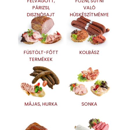
FELVÁGOTT,
FŐZNI, SÜTNI
PÁRIZSI,
VALÓ
DISZNÓSAJT
HÚSKÉSZÍTMÉNYE
K
FÜSTÖLT-FŐTT
KOLBÁSZ
TERMÉKEK
MÁJAS, HURKA
SONKA