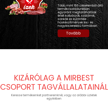
Több, mint 150 cikkelemből álló
termékcsaládunkban
egyaránt megtalálhatóak
érlelt kolbászok, szalámik,
sonkák és különféle
húskészítmények kis- és
nagykiszerelésű formában.
Tovább
KIZÁRÓLAG A MIRBEST
CSOPORT TAGVÁLLALATAINÁL
Keresse termékeinket partnereinknél, vagy az alábbi üzletek
egyikében