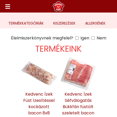
TERMÉK
KATEGÓRIÁK
KISZERELÉSEK
ALLERGÉNEK
Élelmiszerkönyvnek megfelel?
Igen
Nem
TERMÉKEINK
Kedvenc Ízek
Kedvenc Ízek
Füst ízesítéssel
Séfválogatás
kockázott
Bükkfán füstölt
bacon 8x8
szeletelt bacon