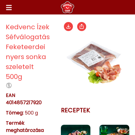
Kedvenc Ízek
Séfválogatás
Feketeerdei
nyers sonka
szeletelt
500g
EAN
4014857217920
RECEPTEK
Tömeg:
500 g
Termék
meghatározása