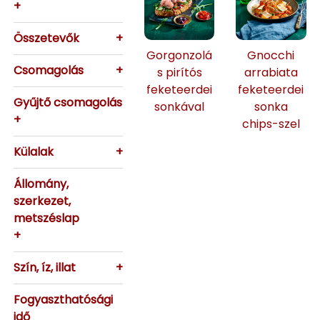
+
Összetevők
+
Gorgonzolá
Gnocchi
Csomagolás
+
s pirítós
arrabiata
feketeerdei
feketeerdei
Gyűjtő csomagolás
sonkával
sonka
+
chips-szel
Külalak
+
Állomány,
szerkezet,
metszéslap
+
Szín, íz, illat
+
Fogyaszthatósági
idő