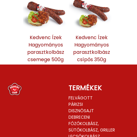
Kedvenc Ízek
Kedvenc Ízek
Hagyományos
Hagyományos
parasztkolbász
parasztkolbász
csemege 500g
csípős 350g
TERMÉKEK
FELVÁGOTT
PÁRIZSI
DISZNÓSAJT
DEBRECENI
FŐZŐKOLBÁSZ,
SÜTŐKOLBÁSZ, GRILLER
LECSÓKOLBÁSZ