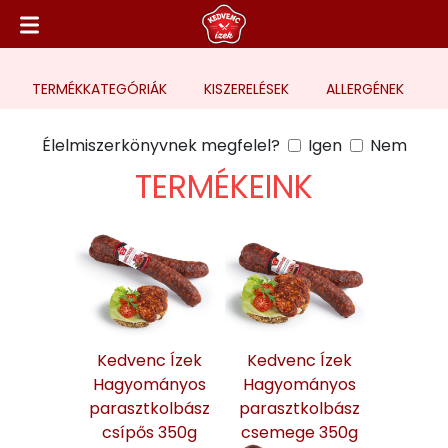
TERMÉK
KATEGÓRIÁK
KISZERELÉSEK
ALLERGÉNEK
Élelmiszerkönyvnek megfelel?
Igen
Nem
TERMÉKEINK
Kedvenc Ízek
Kedvenc Ízek
Hagyományos
Hagyományos
parasztkolbász
parasztkolbász
csípős 350g
csemege 350g