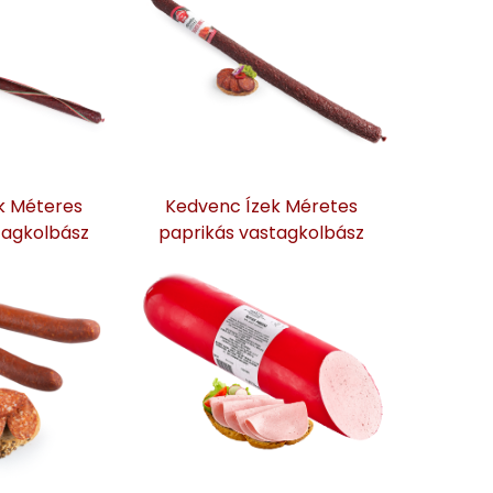
k Méteres
Kedvenc Ízek Méretes
tagkolbász
paprikás vastagkolbász