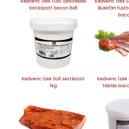
Kedvenc Ízek Füst ízesítéssel
Kedvenc Ízek S
kockázott bacon 8x8
Bükkfán füstöl
bac
Kedvenc Ízek Sült sertészsír
Kedvenc Ízek F
1kg
táblás bac