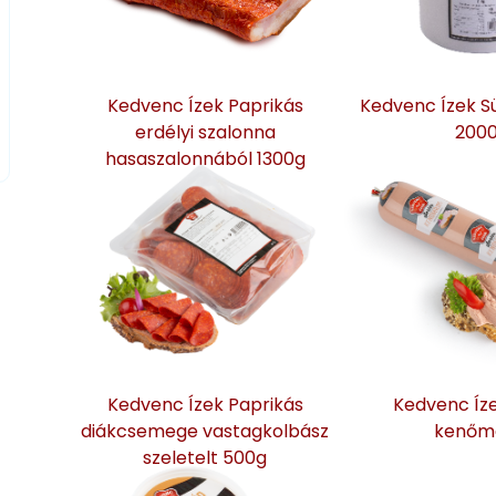
Kedvenc Ízek Paprikás
Kedvenc Ízek Sü
erdélyi szalonna
200
hasaszalonnából 1300g
Kedvenc Ízek Paprikás
Kedvenc Íze
diákcsemege vastagkolbász
kenőm
szeletelt 500g