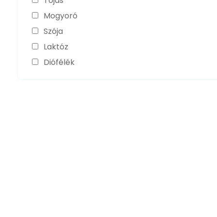
Tojás
Mogyoró
Szója
Laktóz
Diófélék