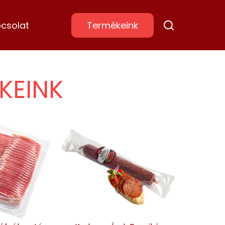
csolat
Termékeink
KEINK