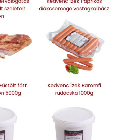
éfválogatás
Kedvenc Ízek Paprikás
t szeletelt
diákcsemege vastagkolbász
on
üstölt főtt
Kedvenc Ízek Baromfi
on 5000g
rudacska 1000g