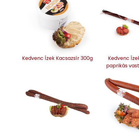
Kedvenc Ízek Kacsazsír 300g
Kedvenc Íze
paprikás vas