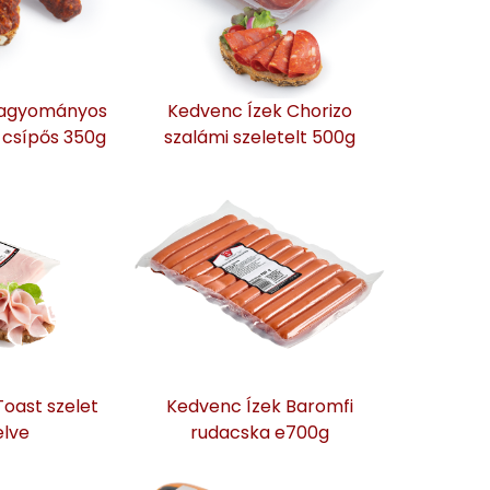
Hagyományos
Kedvenc Ízek Chorizo
 csípős 350g
szalámi szeletelt 500g
oast szelet
Kedvenc Ízek Baromfi
elve
rudacska e700g