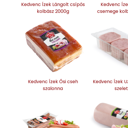
Kedvenc Ízek Lángolt csípős
Kedvenc Íze
kolbász 2000g
csemege kol
Kedvenc Ízek Ősi cseh
Kedvenc Ízek U
szalonna
szelet