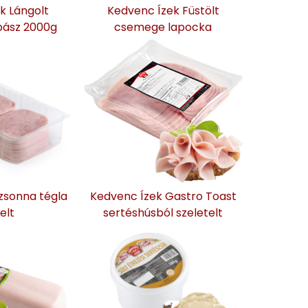
k Lángolt
Kedvenc Ízek Füstölt
bász 2000g
csemege lapocka
zsonna tégla
Kedvenc Ízek Gastro Toast
elt
sertéshúsból szeletelt