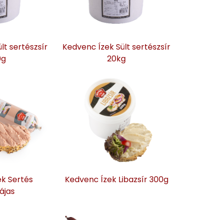
lt sertészsír
Kedvenc Ízek Sült sertészsír
0g
20kg
k Sertés
Kedvenc Ízek Libazsír 300g
ájas