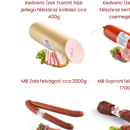
Kedvenc Ízek Füstölt házi
Kedvenc Íze
jellegű félszáraz kolbász cca
félszáraz ser
400g
csemege
MB Zala felvágott cca 2000g
MB Soproni fe
170