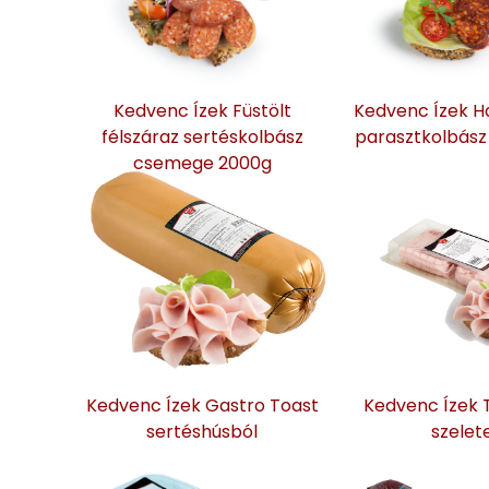
Kedvenc Ízek Füstölt
Kedvenc Ízek 
félszáraz sertéskolbász
parasztkolbász
csemege 2000g
Kedvenc Ízek Gastro Toast
Kedvenc Ízek T
sertéshúsból
szelet