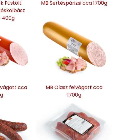
k Füstölt
MB Sertéspárizsi cca 1700g
téskolbász
 400g
lvágott cca
MB Olasz felvágott cca
0g
1700g