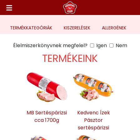
TERMÉK
KATEGÓRIÁK
KISZERELÉSEK
ALLERGÉNEK
Élelmiszerkönyvnek megfelel?
Igen
Nem
TERMÉKEINK
MB Sertéspárizsi
Kedvenc Ízek
cca 1700g
Pásztor
sertéspárizsi