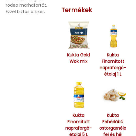
rodeo marhafartőt.
Termékek
Ezzel biztos a siker.
Kukta Gold
Kukta
Wok mix
Finomított
napraforgó-
étolaj 1 L
Kukta
Kukta
Finomított
Fehérlábú
napraforgó-
ostorgarnéla
étolaj 5 L
fej és héj