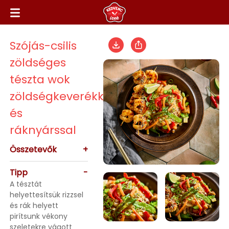
Szójás-csilis
zöldséges
tészta wok
zöldségkeverékkel
és
ráknyárssal
Összetevők
+
Tipp
-
A tésztát
helyettesítsük rizzsel
és rák helyett
pirítsunk vékony
szeletekre vágott