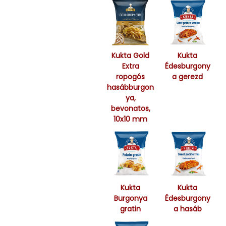
Kukta Gold
Kukta
Extra
Édesburgony
ropogós
a gerezd
hasábburgon
ya,
bevonatos,
10x10 mm
Kukta
Kukta
Burgonya
Édesburgony
gratin
a hasáb