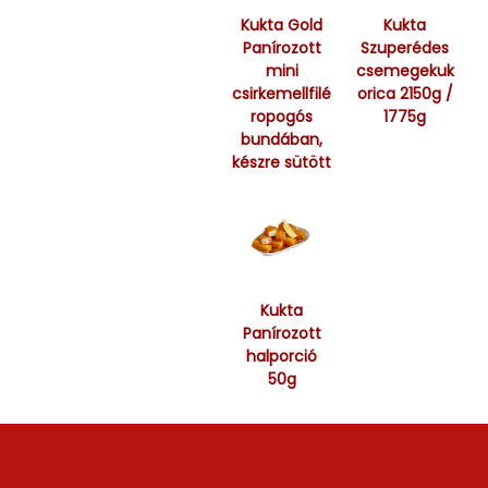
Kukta Gold
Kukta
Panírozott
Szuperédes
mini
csemegekuk
csirkemellfilé
orica 2150g /
ropogós
1775g
bundában,
készre sütött
Kukta
Panírozott
halporció
50g