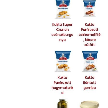
Kukta Super
Kukta
Crunch
Panírozott
csónakburgo
csirkemellfilé
nya
, készre
sütött
Kukta
Kukta
Panírozott
Rántott
hagymakarik
gomba
a