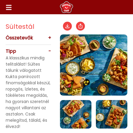
Sültestál
Összetevők
+
Tipp
-
A klasszikus mindig
telitalálat! Sültes
tálunk válogatott
Kukta panírozott
finomságokkal készül,
ropogós, ízletes, és
tökéletes megoldás,
ha gyorsan szeretnél
nagyot villantani az
asztalon. Csak
melegítsd, tálald, és
élvezd!