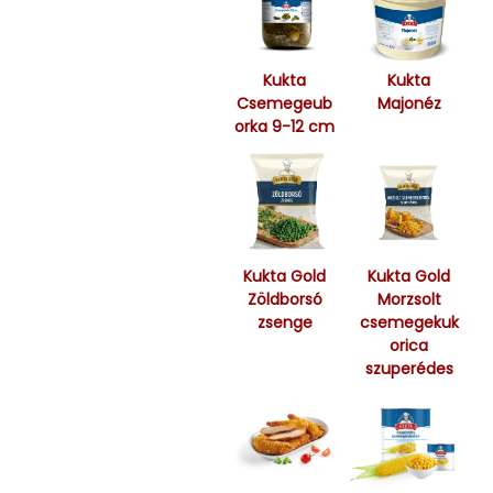
Kukta
Kukta
Csemegeub
Majonéz
orka 9-12 cm
Kukta Gold
Kukta Gold
Zöldborsó
Morzsolt
zsenge
csemegekuk
orica
szuperédes