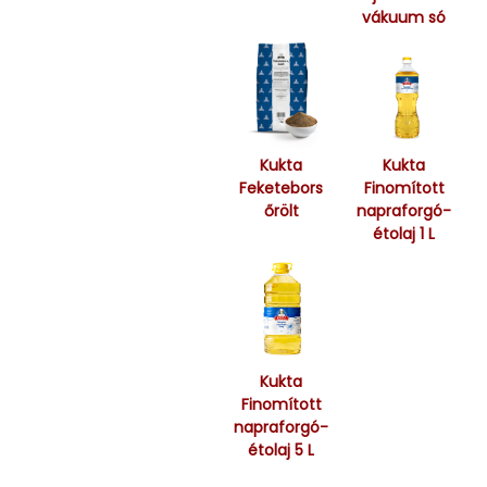
vákuum só
Kukta
Kukta
Feketebors
Finomított
őrölt
napraforgó-
étolaj 1 L
Kukta
Finomított
napraforgó-
étolaj 5 L