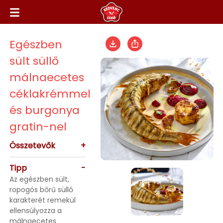
Egészben
sült süllő
málnaecetes
céklakrémmel
és burgonya
gratin-nel
Összetevők
+
Tipp
-
Az egészben sült,
ropogós bőrű süllő
karakterét remekül
ellensúlyozza a
málnaecetes