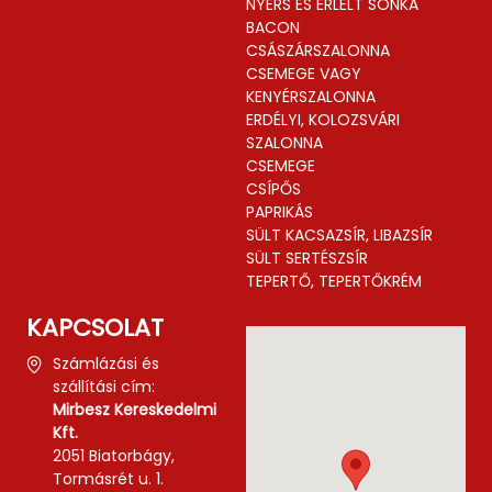
NYERS ÉS ÉRLELT SONKA
BACON
CSÁSZÁRSZALONNA
CSEMEGE VAGY
KENYÉRSZALONNA
ERDÉLYI, KOLOZSVÁRI
SZALONNA
CSEMEGE
CSÍPŐS
PAPRIKÁS
SÜLT KACSAZSÍR, LIBAZSÍR
SÜLT SERTÉSZSÍR
TEPERTŐ, TEPERTŐKRÉM
KAPCSOLAT
Számlázási és
szállítási cím:
Mirbesz Kereskedelmi
Kft.
2051 Biatorbágy,
Tormásrét u. 1.