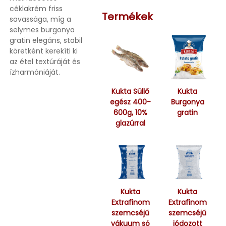
céklakrém friss
Termékek
savassága, míg a
selymes burgonya
gratin elegáns, stabil
köretként kerekíti ki
az étel textúráját és
ízharmóniáját.
Kukta Süllő
Kukta
egész 400-
Burgonya
600g, 10%
gratin
glazúrral
Kukta
Kukta
Extrafinom
Extrafinom
szemcséjű
szemcséjű
vákuum só
jódozott